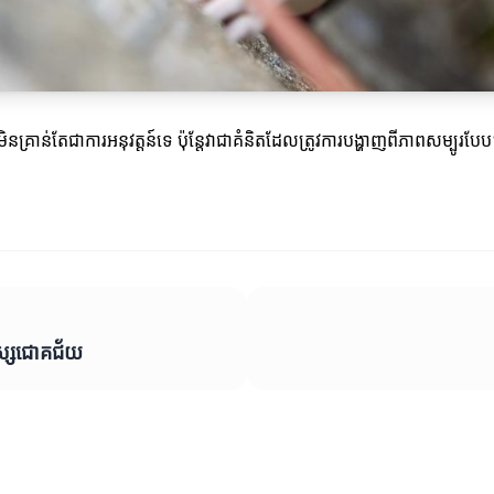
មិនគ្រាន់តែជាការអនុវត្តន៍ទេ ប៉ុន្តែវាជាគំនិតដែលត្រូវការបង្ហាញពីភាពស
ុស្សជោគជ័យ