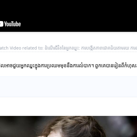
tch Video related to: ដំណើរជីវិតនៃអ្នកឈ្នះ: ការបង្កើតភាពជោគជ័យតាមរយៈការ
ឍន៍ដែលអាចជួយអ្នកឈ្នះក្នុងការប្រឈមមុខនឹងការលំបាក។ ពួកគេបានរៀនពីកំហ