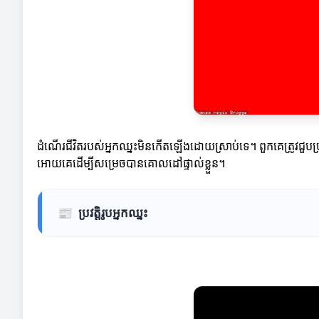
ដំណើរជីវិតរបស់អ្នកឈ្នះមិនកើតឡើងដោយស្រាប់ទេ។ ពួកគេត្រូវជួបប្រ
អោយគេដើម្បីសម្រេចបានគោលដៅផ្ទាល់ខ្លួន។
📰
ប្រវត្តិរូបអ្នកឈ្នះ