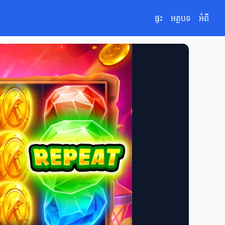
ផ្ទះ
អត្ថបទ
អំពី