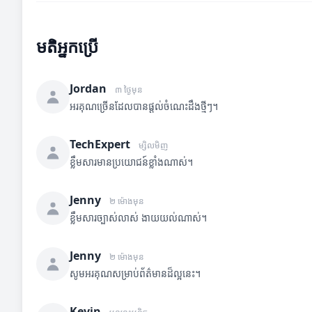
មតិអ្នកប្រើ
Jordan
៣ ថ្ងៃមុន
អរគុណច្រើនដែលបានផ្តល់ចំណេះដឹងថ្មីៗ។
TechExpert
ម្សិលមិញ
ខ្លឹមសារមានប្រយោជន៍ខ្លាំងណាស់។
Jenny
២ ម៉ោងមុន
ខ្លឹមសារច្បាស់លាស់ ងាយយល់ណាស់។
Jenny
២ ម៉ោងមុន
សូមអរគុណសម្រាប់ព័ត៌មានដ៏ល្អនេះ។
Kevin