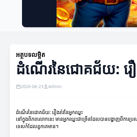
អត្ថបទលម្អិត
ដំណើរនៃជោគជ័យ: រឿងរ
2026-06-23
Admin
ដំណើរនៃជោគជ័យ: រឿងរ៉ាវនៃអ្នកឈ្នះ
នៅក្នុងពិភពលោកនេះ មានអ្នកឈ្នះជាច្រើនដែលបានបង្ហាញពីការប្រឈ
ទេសក៍ដែលពួកគេមាន។