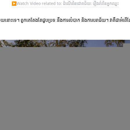
▶
Watch Video related to: ដំណើរនៃជោគជ័យ: រឿងរ៉ាវនៃអ្នកឈ្នះ
ួយនោះទេ។ ពួកគេតែងតែជួបប្រទៈនឹងការលំបាក និងការបរាជ័យ។ វាគឺជាអំពើដែល