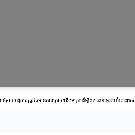
ាន់មួយ។ ពួកគេត្រូវតែមានភាពប្រាកដនិងអត្រាដើម្បីឈានទៅមុខ។ ចំពោះពួកគេទា