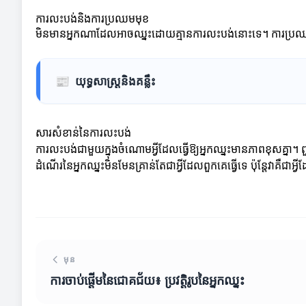
ការលះបង់និងការប្រឈមមុខ
មិនមានអ្នកណាដែលអាចឈ្នះដោយគ្មានការលះបង់នោះទេ។ ការប្រឈមមុខដើ
📰
យុទ្ធសាស្ត្រនិងគន្លឹះ
សារសំខាន់នៃការលះបង់
ការលះបង់ជាមួយក្នុងចំណោមអ្វីដែលធ្វើឱ្យអ្នកឈ្នះមានភាពខុសគ្ន
ដំណើរនៃអ្នកឈ្នះមិនមែនគ្រាន់តែជាអ្វីដែលពួកគេធ្វើទេ ប៉ុន្តែ
មុន
ការចាប់ផ្តើមនៃជោគជ័យ៖ ប្រវត្តិរូបនៃអ្នកឈ្នះ