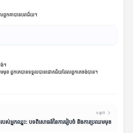
ងដែលពួកគាបានបរាជ័យ។
បង់។
ការប្រឈមមុខ ពួកគេបានទទួលបានជោគជ័យដែលពួកគេចង់បាន។
បន្ទាប់
របស់អ្នកឈ្នះ: បទពិសោធន៍នៃការរៀបចំ និងការប្រឈមមុខ