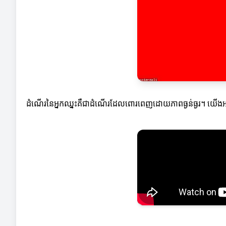
ដំណើរនៃអ្នកឈ្នះគឺជាដំណើរ​ដែលពោរពេញដោយភាពធ្ងន់ធ្ងរ។ យើងអ