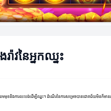
៉ាវនៃអ្នកឈ្នះ
មមុខនិងការលះបង់ដើម្បីឈ្នះ។ ដំណើរនៃការសម្រេចបានជោគជ័យមិនក៏មានភាពស្