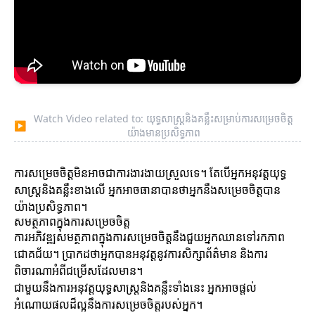
Watch Video related to: យុទ្ធសាស្ត្រនិងគន្លឹះសម្រាប់ការសម្រេចចិត្ត
▶
យ៉ាងមានប្រសិទ្ធភាព
ការសម្រេចចិត្តមិនអាចជាការងារងាយស្រួលទេ។ តែបើអ្នកអនុវត្តយុទ្ធ
សាស្ត្រនិងគន្លឹះខាងលើ អ្នកអាចធានាបានថាអ្នកនឹងសម្រេចចិត្តបាន
យ៉ាងប្រសិទ្ធភាព។
សមត្ថភាពក្នុងការសម្រេចចិត្ត
ការអភិវឌ្ឍសមត្ថភាពក្នុងការសម្រេចចិត្តនឹងជួយអ្នកឈានទៅរកភាព
ជោគជ័យ។ ប្រាកដថាអ្នកបានអនុវត្តនូវការសិក្សាព័ត៌មាន និងការ
ពិចារណាអំពីជម្រើសដែលមាន។
ជាមួយនឹងការអនុវត្តយុទ្ធសាស្ត្រនិងគន្លឹះទាំងនេះ អ្នកអាចផ្តល់
អំណោយផលដ៏ល្អនឹងការសម្រេចចិត្តរបស់អ្នក។