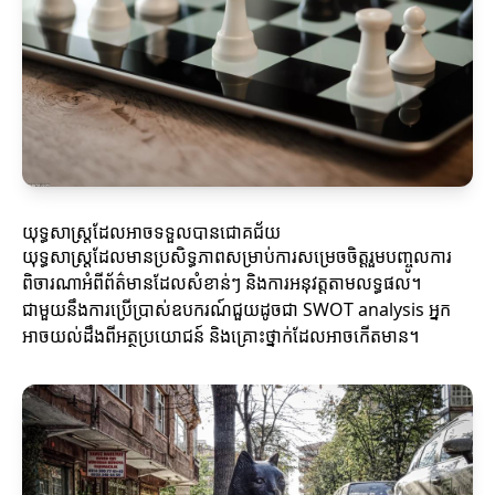
យុទ្ធសាស្ត្រដែលអាចទទួលបានជោគជ័យ
យុទ្ធសាស្ត្រដែលមានប្រសិទ្ធភាពសម្រាប់ការសម្រេចចិត្តរួមបញ្ចូលការ
ពិចារណាអំពីព័ត៌មានដែលសំខាន់ៗ និងការអនុវត្តតាមលទ្ធផល។
ជាមួយនឹងការប្រើប្រាស់ឧបករណ៍ជួយដូចជា SWOT analysis អ្នក
អាចយល់ដឹងពីអត្ថប្រយោជន៍ និងគ្រោះថ្នាក់ដែលអាចកើតមាន។