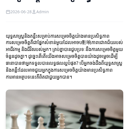
2026-06-28
Admin
យុទ្ធសាស្ត្រនិងគន្លឹះសម្រាប់ការសម្រេចចិត្តយ៉ាងមានប្រសិទ្ធភាព
ការសម្រេចចិត្តគឺជាផ្នែកសំខាន់មួយដែលអាចប影响ភាពជោគជ័យរបស់
អាជីវកម្ម និងជីវិតរបស់អ្នក។ គ្រប់គ្នាបានជួបប្រទៈនឹងការសម្រេចចិត្តមួយ
ចំនួនដូចគ្នា។ ដូច្នេះតើតើយើងអាចសម្រេចចិត្តបានយ៉ាងដូចម្តេចដើម្បី
ធានាបានថាអ្នកទទួលបានលទ្ធផលល្អបំផុត? បើអ្នកចង់ដឹងពីយុទ្ធសាស្ត្រ
និងគន្លឹះដែលអាចជួយអ្នកក្នុងការសម្រេចចិត្តយ៉ាងមានប្រសិទ្ធភាព
ការអានអត្ថបទនេះគឺពិតជាជួយអ្នកបាន។