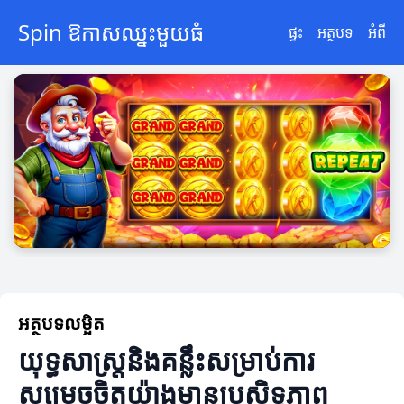
Spin ឱកាសឈ្នះមួយធំ
ផ្ទះ
អត្ថបទ
អំពី
អត្ថបទលម្អិត
យុទ្ធសាស្ត្រនិងគន្លឹះសម្រាប់ការ
សម្រេចចិត្តយ៉ាងមានប្រសិទ្ធភាព