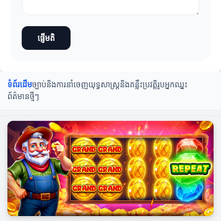
ផ្ញើមតិ
ទំព័រដើម
ច្បាប់និងការនាំចេញ
យុទ្ធសាស្ត្រនិងគន្លឹះ
ប្រវត្តិរូបអ្នកឈ្នះ
ព័ត៌មានថ្មីៗ