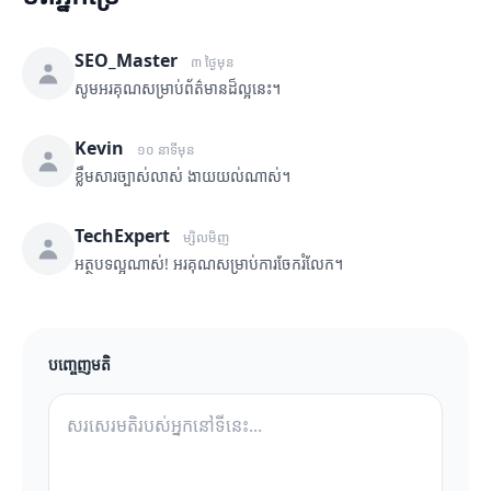
SEO_Master
៣ ថ្ងៃមុន
សូមអរគុណសម្រាប់ព័ត៌មានដ៏ល្អនេះ។
Kevin
១០ នាទីមុន
ខ្លឹមសារច្បាស់លាស់ ងាយយល់ណាស់។
TechExpert
ម្សិលមិញ
អត្ថបទល្អណាស់! អរគុណសម្រាប់ការចែករំលែក។
បញ្ចេញមតិ