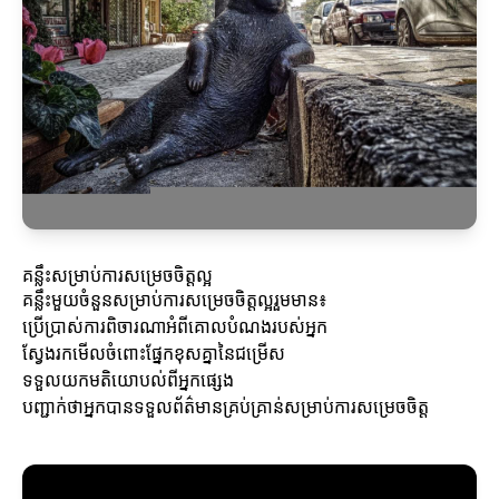
គន្លឹះសម្រាប់ការសម្រេចចិត្តល្អ
គន្លឹះមួយចំនួនសម្រាប់ការសម្រេចចិត្តល្អរួមមាន៖
ប្រើប្រាស់ការពិចារណាអំពីគោលបំណងរបស់អ្នក
ស្វែងរកមើលចំពោះផ្នែកខុសគ្នានៃជម្រើស
ទទួលយកមតិយោបល់ពីអ្នកផ្សេង
បញ្ជាក់ថាអ្នកបានទទួលព័ត៌មានគ្រប់គ្រាន់សម្រាប់ការសម្រេចចិត្ត