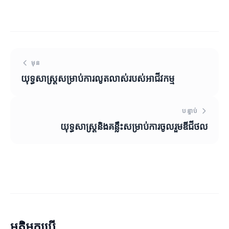
មុន
យុទ្ធសាស្ត្រសម្រាប់ការលូតលាស់របស់អាជីវកម្ម
បន្ទាប់
យុទ្ធសាស្ត្រនិងគន្លឹះសម្រាប់ការចូលរួមឌីជីថល
មតិអ្នកប្រើ