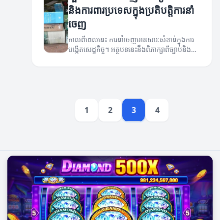
និងការពារប្រទេសក្នុងប្រតិបត្តិការនាំ
ចេញ
កាលពីពេលនេះ ការនាំចេញមានសារៈសំខាន់ក្នុងការ
បង្កើតសេដ្ឋកិច្ច។ អត្ថបទនេះនឹងពិភាក្សាពីច្បាប់និង
ការពារប្រទេសតាមវិធីនៃការនាំចេញ។
1
2
3
4