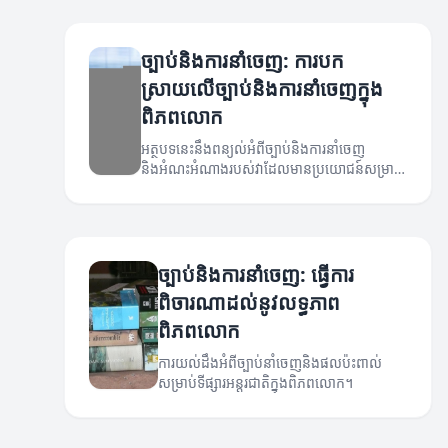
ច្បាប់និងការនាំចេញ: ការបក
ស្រាយលើច្បាប់និងការនាំចេញក្នុង
ពិភពលោក
អត្ថបទនេះនឹងពន្យល់អំពីច្បាប់និងការនាំចេញ
និងអំណះអំណាងរបស់វាដែលមានប្រយោជន៍សម្រាប់
អ្នកធ្វើជំនួញ និងអ្នកនយោបាយ។
ច្បាប់និងការនាំចេញ: ធ្វើការ
ពិចារណាដល់នូវលទ្ធភាព
ពិភពលោក
ការយល់ដឹងអំពីច្បាប់នាំចេញនិងផលប៉ះពាល់
សម្រាប់ទីផ្សារអន្តរជាតិក្នុងពិភពលោក។