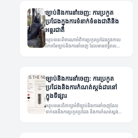
ច្បាប់និងការនាំចេញ: ការប្រកួត
ប្រជែងក្នុងការទំនាក់ទំនងជាតិនិង
អន្តរជាតិ
អត្ថបទនេះពិចារណាអំពីការប្រកួតប្រជែងក្នុងកាល
វិភាគនៃច្បាប់និងការនាំចេញ ដែលមានឥទ្ធិពល
ដល់ទីផ្សារអន្តរជាតិ។
ច្បាប់និងការនាំចេញ: ការប្រកួត
ប្រជែងនិងការកំណត់ស្តង់ដារនៅ
ក្នុងទីផ្សារ
អត្ថបទនេះពិភាក្សាអំពីច្បាប់និងការនាំចេញដែល
ទាក់ទងនឹងការប្រកួតប្រជែង និងការកំណត់ស្តង់ដារ
នៅក្នុងទីផ្សារ។