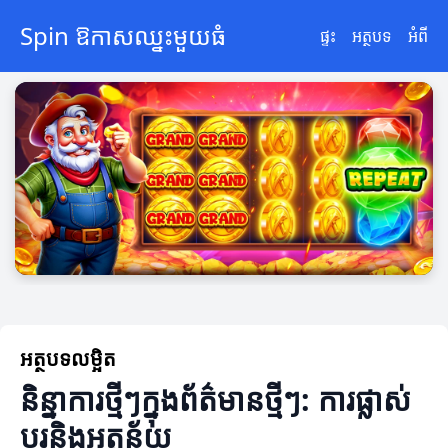
Spin ឱកាសឈ្នះមួយធំ
ផ្ទះ
អត្ថបទ
អំពី
អត្ថបទលម្អិត
និន្នាការថ្មីៗក្នុងព័ត៌មានថ្មីៗ: ការផ្លាស់
ប្តូរនិងអត្ថន័យ