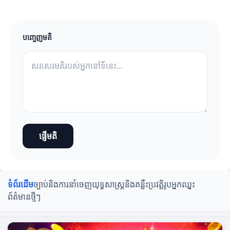
បញ្ចេញមតិ
ផ្ញើមតិ
ទំព័រដើម
ច្បាប់និងការនាំចេញ
យុទ្ធសាស្ត្រនិងគន្លឹះ
ប្រវត្តិរូបអ្នកឈ្នះ
ព័ត៌មានថ្មីៗ