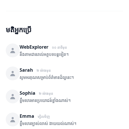
មតិអ្នកប្រើ
WebExplorer
១០ នាទីមុន
នឹងតាមដានរាល់អត្ថបទបន្តទៀត។
Sarah
២ ម៉ោងមុន
សូមអរគុណសម្រាប់ព័ត៌មានដ៏ល្អនេះ។
Sophia
២ ម៉ោងមុន
ខ្លឹមសារមានប្រយោជន៍ខ្លាំងណាស់។
Emma
ម្សិលមិញ
ខ្លឹមសារច្បាស់លាស់ ងាយយល់ណាស់។